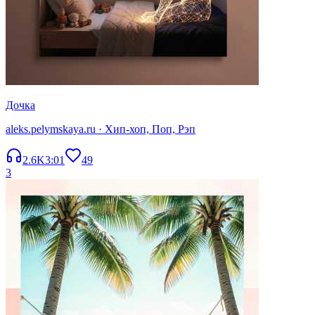
Дочка
aleks.pelymskaya.ru
· Хип-хоп, Поп, Рэп
2.6K
3:01
49
3