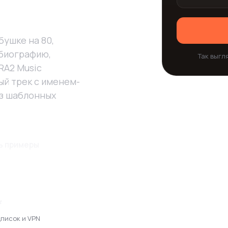
бушке на 80,
 биографию,
Так выгля
RA2 Music
ый трек с именем-
ез шаблонных
ь примеры
*
дписок и VPN