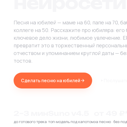
нейросети
Песня на юбилей — маме на 60, папе на 70, ба
коллеге на 50. Расскажите про юбиляра: его
ключевое дело жизни, любимое увлечение. E
превратит это в торжественный персональн
отчеством и упоминанием круглой даты — б
тостов.
Сделать песню на юбилей
Послушат
2–3 мин
Suno v4.5
от 49 ₽
до готового трека
топ-модель под капотом
за песню · без по