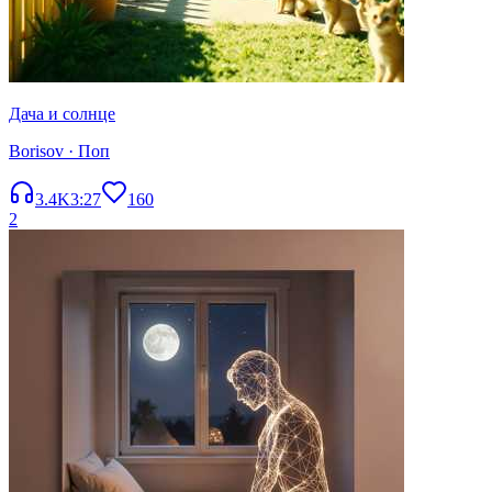
Дача и солнце
Borisov
· Поп
3.4K
3:27
160
2