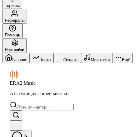
и
тарифы
Рефералы
Помощь
Настройки
Главная
Чарты
Создать
Мои треки
Ещё
ERA2 Music
AI-студия для твоей музыки