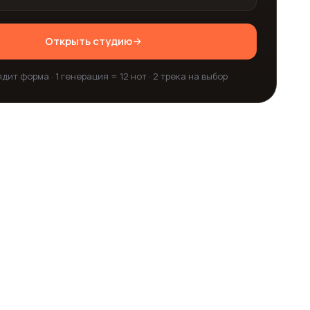
Открыть студию
дит форма · 1 генерация = 12 нот · 2 трека на выбор