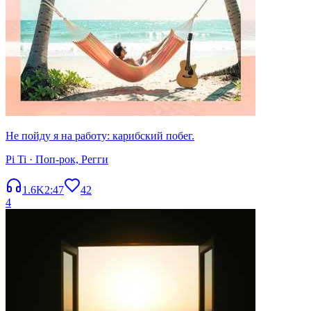
Не пойду я на работу: карибский побег.
Pi Ti
· Поп-рок, Регги
1.6K
2:47
42
4